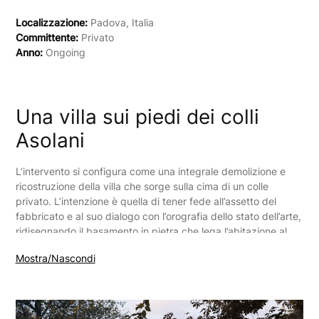
Localizzazione:
Padova, Italia
Committente:
Privato
Anno:
Ongoing
Una villa sui piedi dei colli
Asolani
L’intervento si configura come una integrale demolizione e
ricostruzione della villa che sorge sulla cima di un colle
privato. L’intenzione è quella di tener fede all’assetto del
fabbricato e al suo dialogo con l’orografia dello stato dell’arte,
ridisegnando il basamento in pietra che lega l’abitazione al
pendio, e caratterizzando lo sviluppo fuori terra della casa
Mostra/Nascondi
secondo i caratteri tipici dell’architettura rurale dell’Asolano.
Ogni scelta progettuale va nella direzione di non disturbare la
visione d’insieme dei versanti collinari dove l’abitazione si
affaccia.