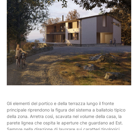
Gli elementi del portico e della terrazza lungo il fronte
principale riprendono la figura del sistema a ballatoio tipico
della zona. Arretra così, scavata nel volume della casa, la
parete lignea che ospita le aperture che guardano ad Est.
Sempre nella direzione di lavorare sui caratteri tipologici
abitativo-rurali locali, va la scelta di lavorare con dei riquadri