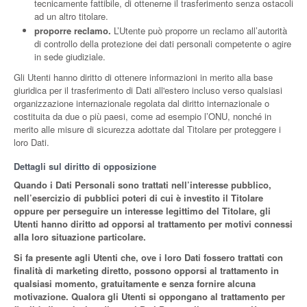
tecnicamente fattibile, di ottenerne il trasferimento senza ostacoli
ad un altro titolare.
proporre reclamo.
L’Utente può proporre un reclamo all’autorità
di controllo della protezione dei dati personali competente o agire
in sede giudiziale.
Gli Utenti hanno diritto di ottenere informazioni in merito alla base
giuridica per il trasferimento di Dati all'estero incluso verso qualsiasi
organizzazione internazionale regolata dal diritto internazionale o
costituita da due o più paesi, come ad esempio l’ONU, nonché in
merito alle misure di sicurezza adottate dal Titolare per proteggere i
loro Dati.
Dettagli sul diritto di opposizione
Quando i Dati Personali sono trattati nell’interesse pubblico,
nell’esercizio di pubblici poteri di cui è investito il Titolare
oppure per perseguire un interesse legittimo del Titolare, gli
Utenti hanno diritto ad opporsi al trattamento per motivi connessi
alla loro situazione particolare.
Si fa presente agli Utenti che, ove i loro Dati fossero trattati con
finalità di marketing diretto, possono opporsi al trattamento in
qualsiasi momento, gratuitamente e senza fornire alcuna
motivazione. Qualora gli Utenti si oppongano al trattamento per