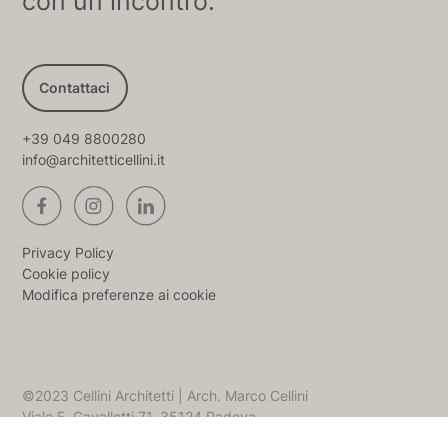
con un incontro.
Contattaci
+39 049 8800280
info@architetticellini.it
Privacy Policy
Cookie policy
Modifica preferenze ai cookie
©2023 Cellini Architetti | Arch. Marco Cellini
Viale F. Cavallotti 71, 35124 Padova
P.iva 04856410289 C.f CLLMRC88A07B563K -
Credits